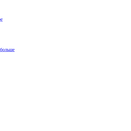
ре
 больше