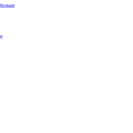
 больше
ре