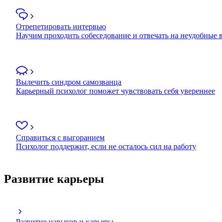
Отрепетировать интервью
Научим проходить собеседование и отвечать на неудобные
Вылечить синдром самозванца
Карьерный психолог поможет чувствовать себя увереннее
Справиться с выгоранием
Психолог поддержит, если не осталось сил на работу
Развитие карьеры
Развитие навыков и карьеры