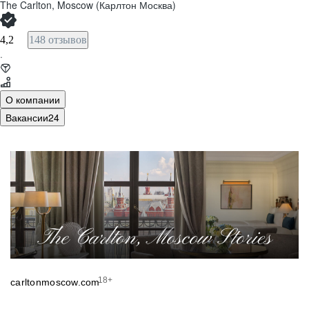
The Carlton, Moscow (Карлтон Москва)
4,2
148 отзывов
·
О компании
Вакансии
24
18+
carltonmoscow.com