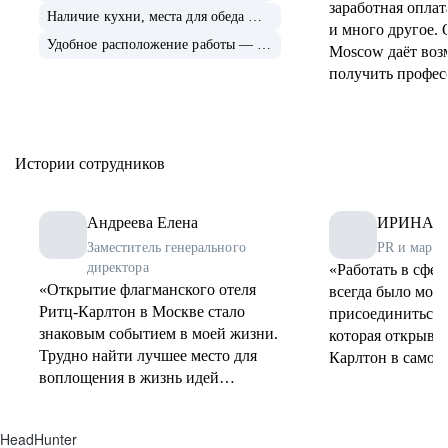
заработная оплат
Наличие кухни, места для обеда — 116
и много другое. Отель The Carlton
Удобное расположение работы — 116
Moscow даёт воз
получить профе
опыт.
Истории сотрудников
Андреева Елена
ИРИНА 
Заместитель генерального
PR и марке
директора
«Работать в сфер
«Открытие флагманского отеля
всегда было моей
Ритц-Карлтон в Москве стало
присоединиться 
знаковым событием в моей жизни.
которая открывал
Трудно найти лучшее место для
Карлтон в самом
воплощения в жизнь идей
было невероятно
человека, который связал свою
Гордость от прич
жизнь с гостеприимством, с его
легендарному бр
HeadHunter
особой мистикой. В этом отеле
сразу, а чувство