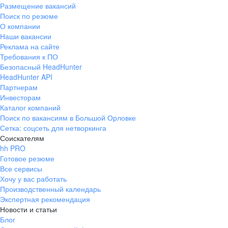
Размещение вакансий
уже много лет сбываются мои
опытом. Я очень 
Поиск по резюме
профессиональные мечты, а
все самые важны
О компании
каждая новая страница его
— от открытия д
Наши вакансии
истории завораживает и
обновления и за
Реклама на сайте
вдохновляет».
Карлтон Москва 
Требования к ПО
Безопасный HeadHunter
ребрендинга».
HeadHunter API
Партнерам
Инвесторам
Каталог компаний
Поиск по вакансиям в Большой Орловке
Сетка: соцсеть для нетворкинга
Соискателям
hh PRO
Готовое резюме
Все сервисы
Хочу у вас работать
Производственный календарь
Экспертная рекомендация
Новости и статьи
Блог