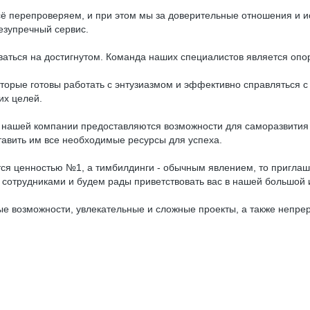
ё перепроверяем, и при этом мы за доверительные отношения и и
езупречный сервис.
аться на достигнутом. Команда наших специалистов является опо
торые готовы работать с энтузиазмом и эффективно справляться
их целей.
В нашей компании предоставляются возможности для саморазвити
тавить им все необходимые ресурсы для успеха.
ется ценностью №1, а тимбилдинги - обычным явлением, то пригла
трудниками и будем рады приветствовать вас в нашей большой 
ые возможности, увлекательные и сложные проекты, а также непрер