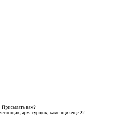
. Присылать вам?
Бетонщик, арматурщик, каменщик
еще 22