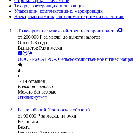
Стропальщик, Такелажник
Токарь, фрезеровщик, шлифовщик
Упаковщик, комплектовщик, маркировщик
Электромонтажник, электромонтер, техник-электрик
Тракторист сельскохозяйственного производства
от
200 000
₽
за месяц,
до вычета налогов
Опыт 1-3 года
Выплаты: Раз в месяц
ООО
«РУСАГРО», Сельскохозяйственное бизнес-напра
4.2
•
1414
отзывов
Большая Орловка
Можно без резюме
Откликнуться
Разнорабочий (Ростовская область)
от
90 000
₽
за месяц,
на руки
Без опыта
Вахта
Выплаты: Два раза в месяц