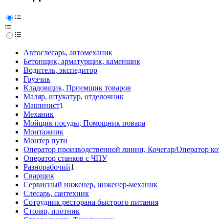
Автослесарь, автомеханик
Бетонщик, арматурщик, каменщик
Водитель, экспедитор
Грузчик
Кладовщик, Приемщик товаров
Маляр, штукатур, отделочник
Машинист
1
Механик
Мойщик посуды, Помощник повара
Монтажник
Монтер пути
Оператор производственной линии, Кочегар/Оператор ко
Оператор станков с ЧПУ
Разнорабочий
1
Сварщик
Сервисный инженер, инженер-механик
Слесарь, сантехник
Сотрудник ресторана быстрого питания
Столяр, плотник