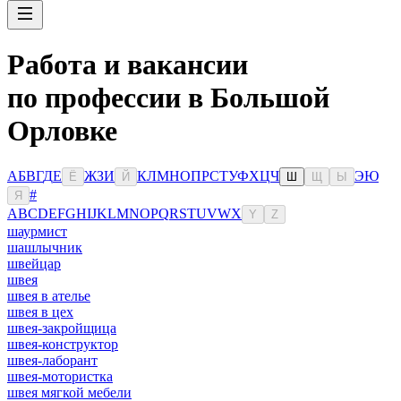
Работа и вакансии
по профессии в Большой
Орловке
А
Б
В
Г
Д
Е
Ж
З
И
К
Л
М
Н
О
П
Р
С
Т
У
Ф
Х
Ц
Ч
Э
Ю
Ё
Й
Ш
Щ
Ы
#
Я
A
B
C
D
E
F
G
H
I
J
K
L
M
N
O
P
Q
R
S
T
U
V
W
X
Y
Z
шаурмист
шашлычник
швейцар
швея
швея в ателье
швея в цех
швея-закройщица
швея-конструктор
швея-лаборант
швея-мотористка
швея мягкой мебели