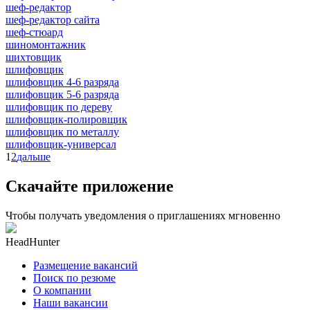
шеф-редактор
шеф-редактор сайта
шеф-стюард
шиномонтажник
шихтовщик
шлифовщик
шлифовщик 4-6 разряда
шлифовщик 5-6 разряда
шлифовщик по дереву
шлифовщик-полировщик
шлифовщик по металлу
шлифовщик-универсал
1
2
дальше
Скачайте приложение
Чтобы получать уведомления о приглашениях мгновенно
HeadHunter
Размещение вакансий
Поиск по резюме
О компании
Наши вакансии