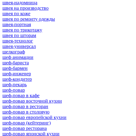
швея-надомница
швея на производство
швея по коже
швея по ремонту одежды
швея-портная
швея по трикотажу
швея по шторам
швея-технолог
швея-универсал
шелкограф
шеф анимации
шеф-бариста
шеф-бармен
шеф-инженер
шеф-кондитер
шеф-пекарь
шеф-повар
шеф-повар в кафе
шеф-повар восточной кухни
шеф-повар в ресторан
шеф-повар в столовую
шеф-повар европейской кухни
шеф-повар (кейтеринг)
шеф-повар ресторана
шеф-повар японской кухни